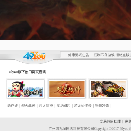
健康游戏忠告： 抵制不良游戏 拒绝盗版
49you旗下热门
网页游戏
葫芦娃
|
烈火战神
|
烈火封神
|
魔龙崛起
|
游龙仙侠传
|
铁骑冲锋
|
交易纠纷处理
|
家
广州四九游网络科技有限公司
Copyright ©2017 49y