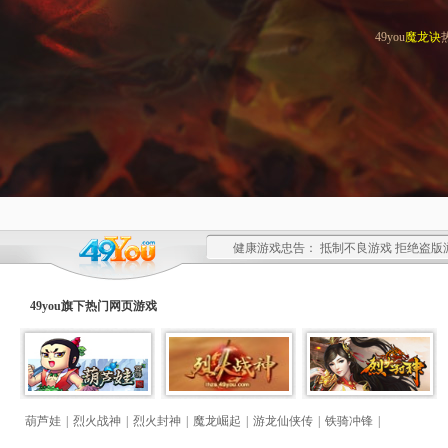
49you
魔龙诀
健康游戏忠告： 抵制不良游戏 拒绝盗版
49you旗下热门
网页游戏
葫芦娃
|
烈火战神
|
烈火封神
|
魔龙崛起
|
游龙仙侠传
|
铁骑冲锋
|