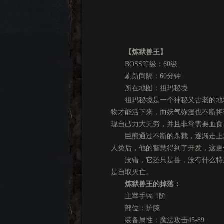
【炼狱兽王】
BOSS等级：60级
刷新间隔：60分钟
所在地图：祖玛秘境
祖玛秘境是一个神秘又古老的地域
物才能活下来，而妖气弥漫也不断将
现自己力大无穷，并且非常需要血食
巨熊通过不断的杀戮，逐渐走上巅
人类后，他的智慧得到了开发，这更
没错，它还只是兽，没有什么特别
是自取灭亡。
炼狱兽王的掉落：
主宰手镯·1阶
部位：护腕
装备属性：魔法攻击45-89