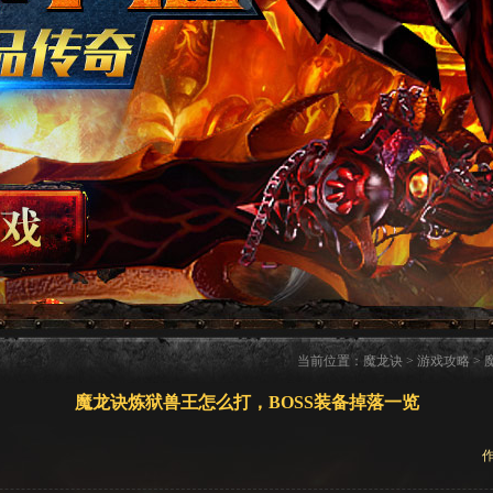
当前位置：
魔龙诀
>
游戏攻略
>
魔龙诀炼狱兽王怎么打，BOSS装备掉落一览
作