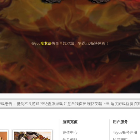
49you
魔龙诀
热血再战沙城，争霸PK畅快体验！
戏忠告： 抵制不良游戏 拒绝盗版游戏 注意自我保护 谨防受骗上当 适度游戏益脑 沉
游戏充值
用户服务
充值中心
49you账号注册