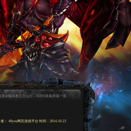
 魔龙诀炼狱兽王怎么打，BOSS装备掉落一览
者： 49you网页游戏平台 时间：2014-10-23