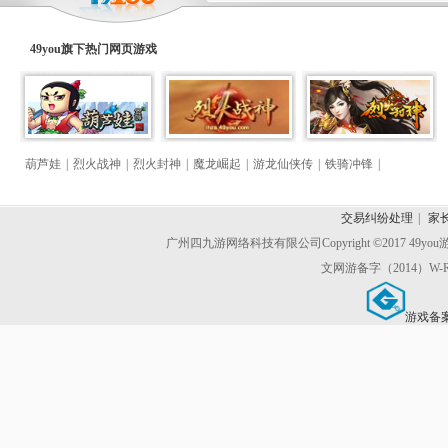
49you旗下热门
网页游戏
葫芦娃
|
烈火战神
|
烈火封神
|
魔龙崛起
|
游龙仙侠传
|
铁骑冲锋
|
交易纠纷处理
|
家
广州四九游网络科技有限公司
Copyright ©2017 49y
文网游备字（2014）W-R
游戏备