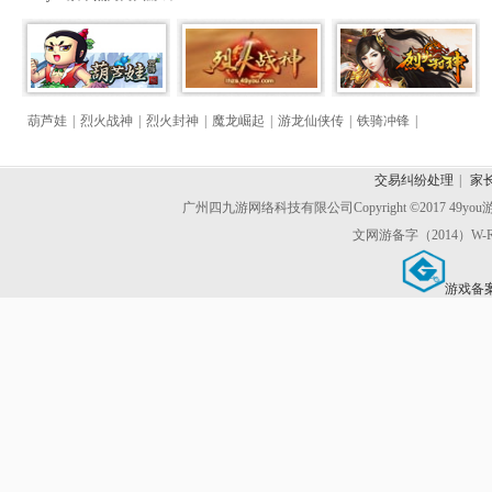
葫芦娃
|
烈火战神
|
烈火封神
|
魔龙崛起
|
游龙仙侠传
|
铁骑冲锋
|
交易纠纷处理
|
家
广州四九游网络科技有限公司
Copyright ©2017 49y
文网游备字（2014）W-R
游戏备