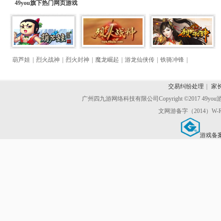
49you旗下热门
网页游戏
葫芦娃
|
烈火战神
|
烈火封神
|
魔龙崛起
|
游龙仙侠传
|
铁骑冲锋
|
交易纠纷处理
|
家
广州四九游网络科技有限公司
Copyright ©2017 49y
文网游备字（2014）W-R
游戏备