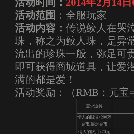
活动时间：
2014
年
2
月
14
日
活动范围
：全服玩家
活动内容：
传说鲛人在哭
珠，称之为鲛人珠，是异
流出的珍珠一般，弥足可
即可获得商城道具，让爱
满的都是爱！
活动奖励：（RMB：元宝=1
需求道具
情人的眼泪+200万
金币/绑定金币
情人的眼泪+70元