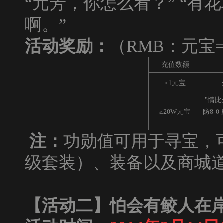
“元芳，你怎么看？” “
啊。”
活动奖励：
（RMB：元宝=1
充值数额
≥1元宝
"情比
≥20W元宝
防8-0
注：
功勋值可用于寻宝，
级套装）、装备以及商城
【活动二】怕会有鲛人在