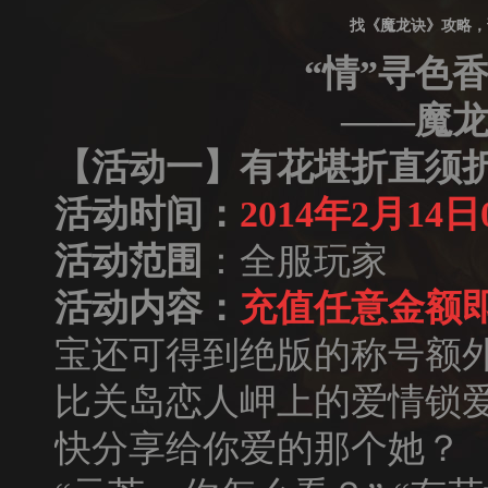
找《魔龙诀》攻略，
“情”寻色
——
魔
【活动一】有花堪折直须
活动时间：
2014
年
2
月
14
日
活动范围
：全服玩家
活动内容：
充值任意金额
宝还可得到绝版的称号额
比关岛恋人岬上的爱情锁爱
快分享给你爱的那个她？