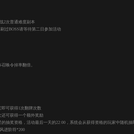
战2次普通难度副本
刷过BOSS请等待第二日参加活动
SS召唤令掉率翻倍。
宝即可获得1次翻牌次数
还可获得一个额外奖励
抽奖资格，活动最后一天的22:00，系统会从获得资格的玩家中随机抽
风进阶符*200