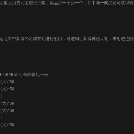
面板上消费元宝进行抽奖，奖品抽一个少一个，抽中唯一奖品还可获得转
运之星中获得的足球在此进行射门，射进则可获得神秘大礼，未射进也能获
00RMB即可领取豪礼一份。
)*50
)*50
0
)*50
)*50
0
)*50