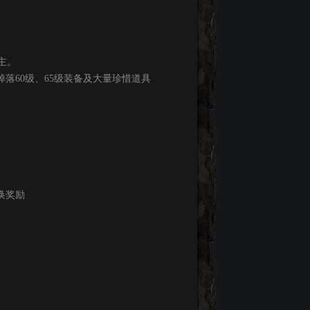
主。
落60级、65级装备及大量珍惜道具
换奖励