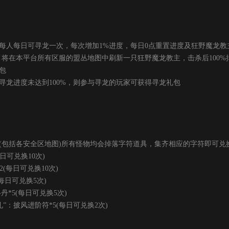
每人每日可寻龙一次，每次增加1%进度，每日0点重置进度及狂野魔龙教
将在本平台所有区服的盟丛地图中刷新一只狂野魔龙教主，击杀后100%掉
包
进度未达到100%，则参与寻龙的玩家可获得寻龙礼包
(包括各安全区地图)所有怪物均会掉落字符道具，集齐相应的字符即可兑
日可兑换10次)
(每日可兑换10次)
(每日可兑换5次)
丹*5(每日可兑换5次)
“礼”：披风进阶符*5(每日可兑换2次)