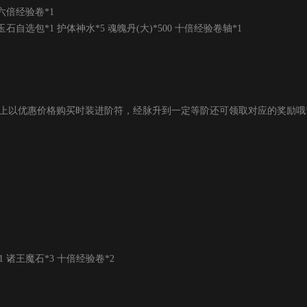
六倍经验卷*1
自选包*1 护体神水*5 魂魄丹(大)*500 十倍经验卷轴*1
上以优惠价格购买时装进阶符，经脉升到一定等阶还可领取对应的奖励哦!
诸王魔石*3 十倍经验卷*2