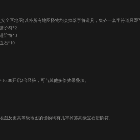
(安全区地图)以外所有地图怪物均会掉落字符道具，集齐一套字符道具即
阶符*2
阶符*3
石*10
0-16:00开启2倍经验，可与其他多倍效果叠加。
地图及更高等级地图的怪物均有几率掉落高级宝石进阶符。