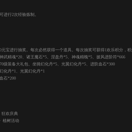
可进行2次经验炼制。
00元宝进行抽奖。每次必然获得一个道具。每次抽奖可获得1欢乐积分，
魂*20、诸王魔石*5、涅盘丹*5、神魂精魄*5、披风进阶符*666
装备大礼包、坐骑幻化丹*5、光翼幻化丹*5、进阶血石*300
丹*1、光翼幻化丹*1
*200
城》狂欢庆典
城》植树活动