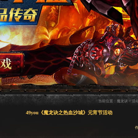
当前位置：
魔龙诀
>
活
49you《魔龙诀之热血沙城》元宵节活动
作