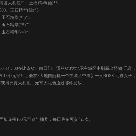
备大礼包*1、玉石精华(仙)*5
0、玉石精华(仙)*5
石精华(神)*1
石精华(神)*1
石精华(神)*1
00-14：00在比奇省、白日门、盟丛省3大地图主城区中刷新出怪物-元
2015个元宵后，会在3大地图随机一个主城区中刷新一只BOSS-元宵头
率获得元宵大礼包，元宵大礼包通过邮件发放。
面板花费100元宝参与抽奖，每日最多可参与5次。