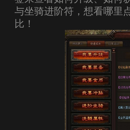
与坐骑进阶符，想看哪里
比！