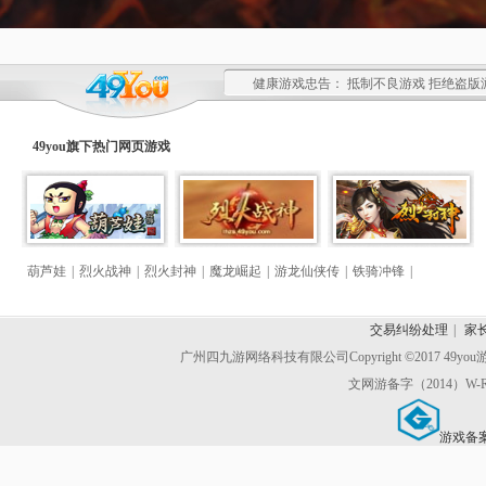
健康游戏忠告： 抵制不良游戏 拒绝盗版
49you旗下热门
网页游戏
葫芦娃
|
烈火战神
|
烈火封神
|
魔龙崛起
|
游龙仙侠传
|
铁骑冲锋
|
交易纠纷处理
|
家
广州四九游网络科技有限公司
Copyright ©2017 49y
文网游备字（2014）W-R
游戏备