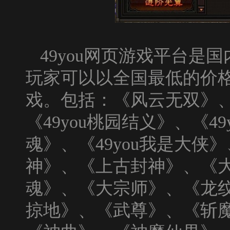
49you网页游戏平台是
玩家可以以全国最低的价
戏。包括：《
风云无双
》
《
49you
桃园结义
》、《
49
魂
》、《
49you
我是大侠
》
神
》、《
上古封神
》、《
魂
》、《
大宗师
》、《
龙
掠地
》、《
武尊
》、《
斩