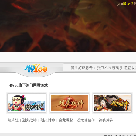
49you
魔龙诀
健康游戏忠告： 抵制不良游戏 拒绝盗版
49you旗下热门
网页游戏
葫芦娃
|
烈火战神
|
烈火封神
|
魔龙崛起
|
游龙仙侠传
|
铁骑冲锋
|