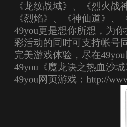
《
龙纹战域
》、《
烈火战
《
烈焰
》、《
神仙道
》、
49you
更是想你所想，为你
彩活动的同时可支持帐号
完美游戏体验，尽在
49you
49you
《魔龙诀之热血沙城
49you网页游戏：
http://ww