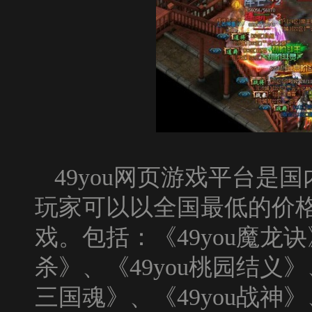
49you网页游戏平台是
玩家可以以全国最低的价
戏。包括：《
49you
魔龙诀
杀
》、《
49you
桃园结义
》
三国魂
》、《
49you
战神
》