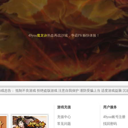
49you
魔龙诀
热血再战沙城，争霸PK畅快体验！
戏忠告： 抵制不良游戏 拒绝盗版游戏 注意自我保护 谨防受骗上当 适度游戏益脑 沉
游戏充值
用户服务
充值中心
49you账号注册
常见问题
找回密码