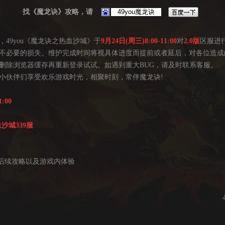
找《魔龙诀》攻略，请
9you《魔龙诀之热血沙城》于
9月24日(周三)8:00-11:00
对
2.0版
区服进
不必要的损失。维护完成时间将视具体进度而提前或者延后，对各位造成
除浏览器缓存再重新登录试试。如遇到重大BUG，请及时联系客服。
伙伴们享受欢乐游戏时光，相聚时刻，常伴魔龙诀!
:00
沙城339服
后续攻略以及游戏内体验