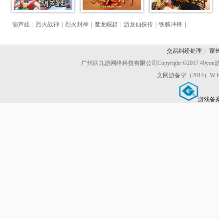
葫芦娃
|
烈火战神
|
烈火封神
|
魔龙崛起
|
游龙仙侠传
|
铁骑冲锋
|
交易纠纷处理
|
家
广州四九游网络科技有限公司
Copyright ©2017 49y
文网游备字（2014）W-R
游戏备