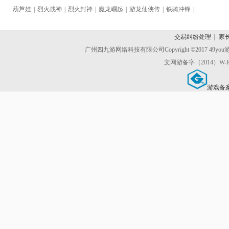
葫芦娃
|
烈火战神
|
烈火封神
|
魔龙崛起
|
游龙仙侠传
|
铁骑冲锋
|
交易纠纷处理
|
家
广州四九游网络科技有限公司
Copyright ©2017 49y
文网游备字（2014）W-R
游戏备