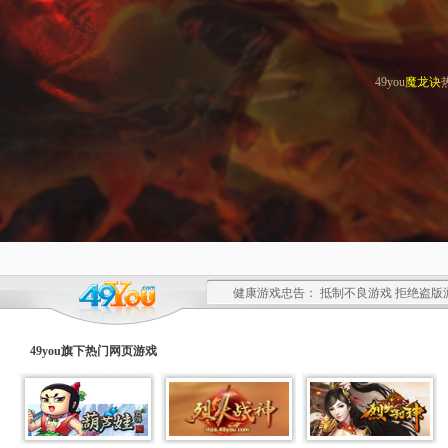
49you
魔龙诀
健康游戏忠告： 抵制不良游戏 拒绝盗版
49you旗下热门
网页游戏