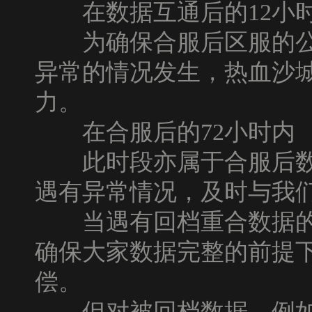
在数据互通后的12小
为确保合服后区服的公
异常的情况发生，热血沙
力。
在合服后的72小时内
此时段亦属于合服后数
遇有异常情况，及时与我
当遇有回档重合数据的
确保大家数据完整的前提
偿。
但对被回档数据，例如