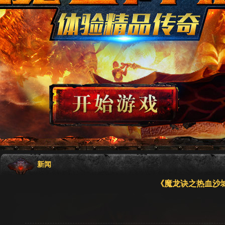
新闻
《魔龙诀之热血沙城