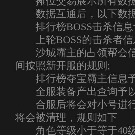
摊位交易展示所有数据
数据互通后，以下数据
排行榜BOSS击杀信息
上轮BOSS的击杀者信
沙城霸主的占领帮会信息
间按照新开服的规则;
排行榜夺宝霸主信息予
全服装备产出查询予以
合服后将会对小号进行
将会被清理，规则如下
角色等级小于等于40