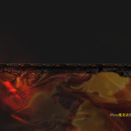
49you
魔龙诀