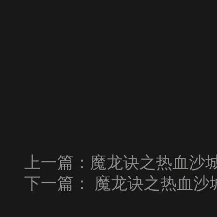
上一篇：
魔龙诀之热血沙城470
下一篇：
魔龙诀之热血沙城47