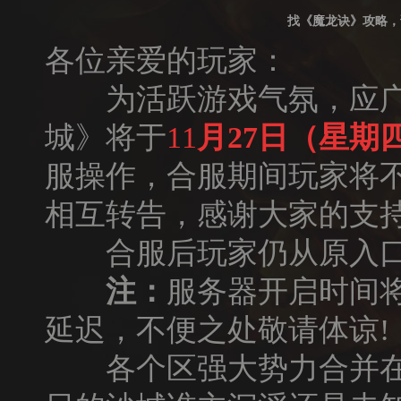
找《魔龙诀》攻略，
各位亲爱的玩家：
为活跃游戏气氛，应广大
城
》将于
11
月27日（星期四）1
服操作，合服期间玩家将
相互转告，感谢大家的支持
合服后玩家仍从原入口
注：
服务器开启时间
延迟，不便之处敬请体谅!
各个区强大势力合并在