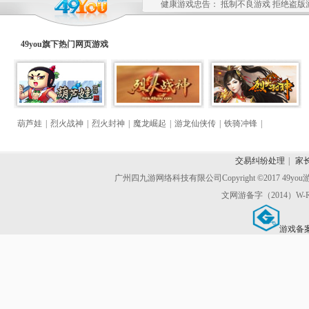
健康游戏忠告： 抵制不良游戏 拒绝盗版
49you旗下热门
网页游戏
葫芦娃
|
烈火战神
|
烈火封神
|
魔龙崛起
|
游龙仙侠传
|
铁骑冲锋
|
交易纠纷处理
|
家
广州四九游网络科技有限公司
Copyright ©2017 49y
文网游备字（2014）W-R
游戏备