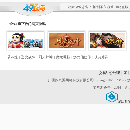
健康游戏忠告： 抵制不良游戏 拒绝盗版
49you旗下热门
网页游戏
葫芦娃
|
烈火战神
|
烈火封神
|
魔龙崛起
|
游龙仙侠传
|
铁骑冲锋
|
交易纠纷处理
|
家
广州四九游网络科技有限公司
Copyright ©2017 49y
文网游备字（2014）W-R
游戏备