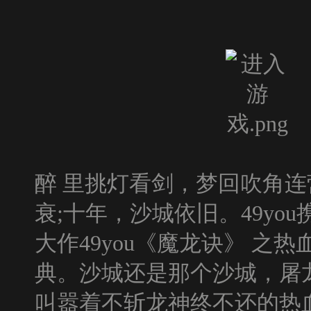
醉 里挑灯看剑，梦回吹角连
衰;十年，沙城依旧。49y
大作49you《魔龙诀》 之
典。沙城还是那个沙城，屠
叫嚣着不斩龙神终不还的热