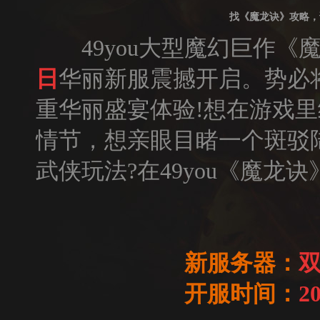
找《魔龙诀》攻略，
49you大型魔幻巨作《
日
华丽新服震撼开启。势必
重华丽盛宴体验!想在游戏
情节，想亲眼目睹一个斑驳
武侠玩法?在49you《魔龙
新服务器：
双
开服时间：
2