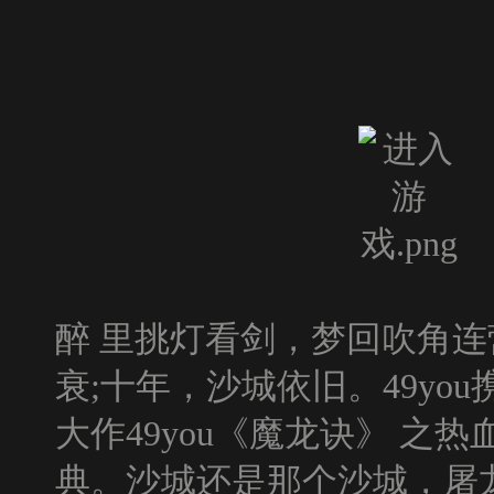
醉 里挑灯看剑，梦回吹角连
衰;十年，沙城依旧。49y
大作49you《魔龙诀》 之
典。沙城还是那个沙城，屠