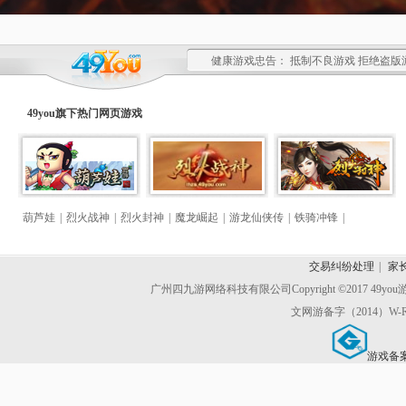
健康游戏忠告： 抵制不良游戏 拒绝盗版
49you旗下热门
网页游戏
葫芦娃
|
烈火战神
|
烈火封神
|
魔龙崛起
|
游龙仙侠传
|
铁骑冲锋
|
交易纠纷处理
|
家
广州四九游网络科技有限公司
Copyright ©2017 49y
文网游备字（2014）W-R
游戏备