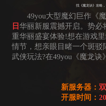
找《魔龙诀》攻略，
49you大型魔幻巨作《
日
华丽新服震撼开启。势必
重华丽盛宴体验!想在游戏
情节，想亲眼目睹一个斑驳
武侠玩法?在49you《魔龙
新服务器：
双
开服时间：
2