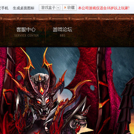
定手机
生成桌面图标
本公司游戏仅适合18岁以上玩家!