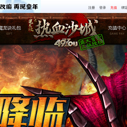
注册
登录
充值
绑