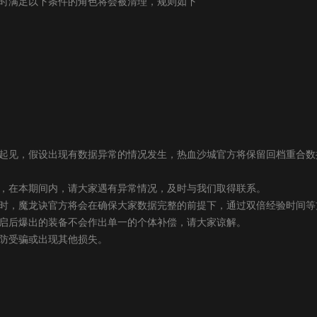
满足以下条件的角色将会被清理，规则如下
见，假设出现有数据异常的情况发生，热血沙城官方将保留回档重合数
在本期间内，请大家遇有异常情况，及时与我们取得联系。
，魔龙诀官方将会在确保大家数据完整的前提下，通过双倍经验时间等
后爆出的装备不会作出单一的个体补偿，请大家谅解。
防受骗或出现其他损失。