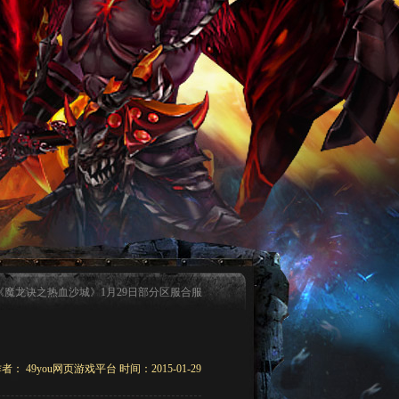
 《魔龙诀之热血沙城》1月29日部分区服合服
者： 49you网页游戏平台 时间：2015-01-29