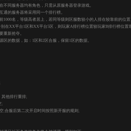
不同服务器均有角色，只需从原服务器登录游戏。
通的服务器将采用同一个排行榜。
000名，等级高者居上，若同等级则区服数较小的人排在较靠前的位置
在XX平台1区和XX平台5区，则玩家A排行榜位置较玩家B排行榜位置
要重新抢夺。
区的数据，如：1区和2区合服，保留1区的数据。
;
其他排行重排;
;
;合服后第二次开启时间按照新开服的规则;