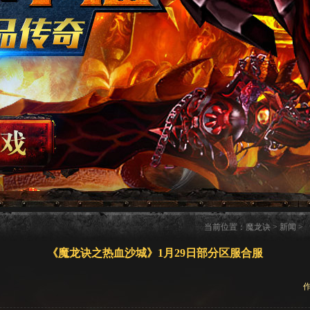
当前位置：
魔龙诀
>
新闻
>
《魔龙诀之热血沙城》1月29日部分区服合服
作