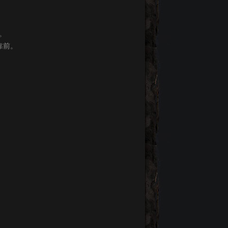
。
靠前。